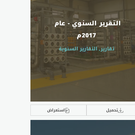
التقرير السنوي - عام 
2017م
تقارير, التقارير السنوية
تحميل
استعراض