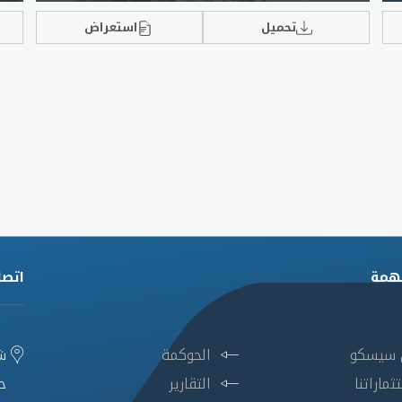
تحميل
استعراض
همة
اتصل
 سيسكو
الحوكمة
ش
ثماراتنا
التقارير
ح