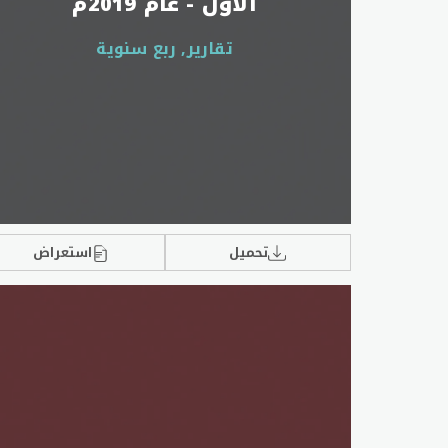
الأول - عام 2019م
تقارير, ربع سنوية
تحميل
استعراض