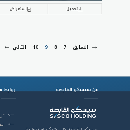
تحميل
استعراض
السابق
7
8
9
10
التالي
عن سيسكو القابضة
روابط م
عن
است
سيسكو القابضة هي شركة إستثمارية