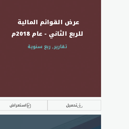
عرض القوائم المالية 
للربع الثاني - عام 2018م
تقارير, ربع سنوية
تحميل
استعراض