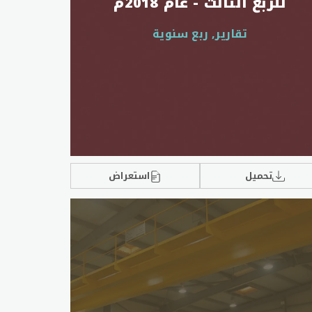
للربع الثالث - عام 2018م
تقارير, ربع سنوية
تحميل
استعراض