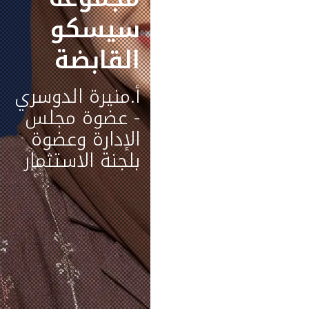
مجموعة
سيسكو
سيسكو
القابضة
القابضة
أ.منيرة الدوسري
- عضوة مجلس
الإدارة وعضوة
بلجنة الاستثمار