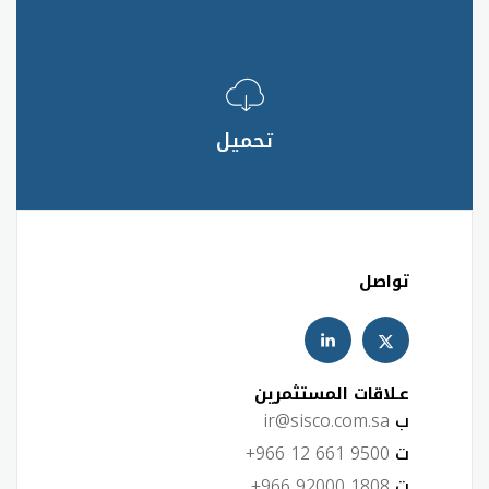
تحميل
تواصل
عـلاقات المستثمرين
ب
ir@sisco.com.sa
ت
+966 12 661 9500
ت
+966 92000 1808