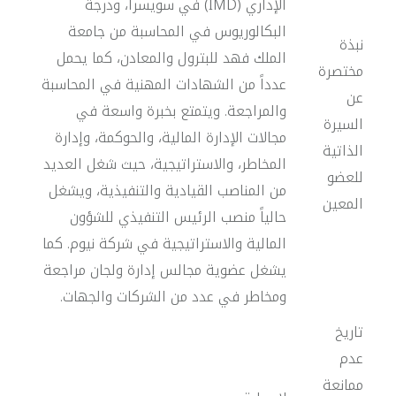
الإداري (IMD) في سويسرا، ودرجة
البكالوريوس في المحاسبة من جامعة
نبذة
الملك فهد للبترول والمعادن، كما يحمل
مختصرة
عدداً من الشهادات المهنية في المحاسبة
عن
والمراجعة. ويتمتع بخبرة واسعة في
السيرة
مجالات الإدارة المالية، والحوكمة، وإدارة
الذاتية
المخاطر، والاستراتيجية، حيث شغل العديد
للعضو
من المناصب القيادية والتنفيذية، ويشغل
المعين
حالياً منصب الرئيس التنفيذي للشؤون
المالية والاستراتيجية في شركة نيوم. كما
يشغل عضوية مجالس إدارة ولجان مراجعة
ومخاطر في عدد من الشركات والجهات.
تاريخ
عدم
ممانعة