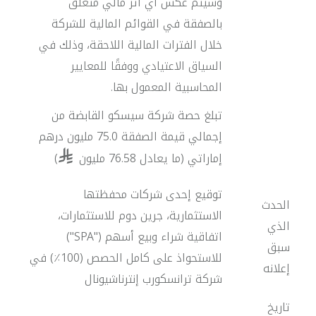
وسيتم عكس أي أثر مالي متعلق
بالصفقة في القوائم المالية للشركة
خلال الفترات المالية اللاحقة، وذلك في
السياق الاعتيادي ووفقًا للمعايير
المحاسبية المعمول بها.
تبلغ حصة شركة سيسكو القابضة من
إجمالي قيمة الصفقة 75.0 مليون درهم
إماراتي (ما يعادل 76.58 مليون
)
توقيع إحدى شركات محفظتها
الحدث
الاستثمارية، جرين دوم للاستثمارات،
الذي
اتفاقية شراء وبيع أسهم ("SPA")
سبق
للاستحواذ على كامل الحصص (100٪) في
إعلانه
شركة ترانسكورب إنترناشيونال
تاريخ