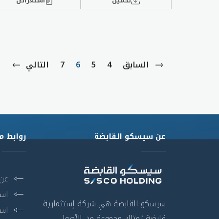
تحميل
استعراض
السابق
4
5
6
7
التالي
عن سيسكو القابضة
روابط م
عن
است
سيسكو القابضة هي شركة إستثمارية
است
قابضة تمتلك مجموعة من الأصول