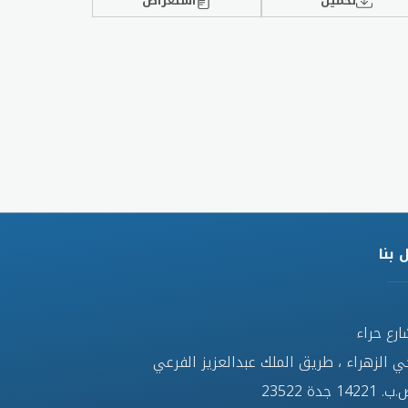
تحميل
استعراض
 بنا
ارع حراء
ي الزهراء ، طريق الملك عبدالعزيز الفرعي
 14221 جدة 23522