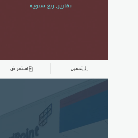
تقارير, ربع سنوية
تحميل
استعراض