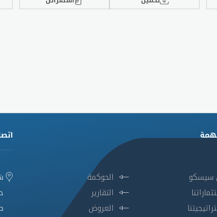
تحميل
استعراض
همة
اتصل
 سيسكو
الحوكمة
ش
ثماراتنا
التقارير
ح
راتيجيتنا
العروض
ص.ب.