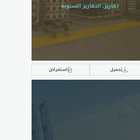
تقارير, التقارير السنوية
تحميل
استعراض