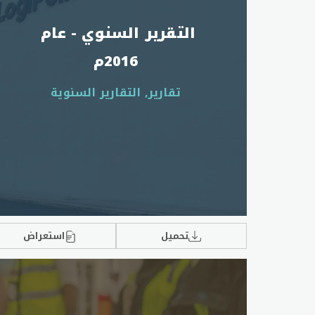
التقرير السنوي - عام 
2016م
تقارير, التقارير السنوية
تحميل
استعراض