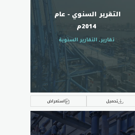
التقرير السنوي - عام 
2014م
تقارير, التقارير السنوية
تحميل
استعراض